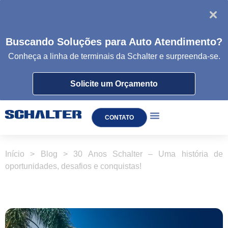
Buscando Soluções para Auto Atendimento?
Conheça a linha de
terminais da
Schalter e surpreenda-se.
Solicite um Orçamento
CONTATO
TOTEM DE AUTOATENDIMENTO
Início
>
Blog
>
30 Anos Schalter – Uma história de
oportunidades, desafios e conquistas!