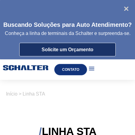
Buscando Soluções para Auto Atendimento?
Conheça a linha de
terminais da
Schalter e surpreenda-se.
Solicite um Orçamento
CONTATO
TOTEM DE AUTOATENDIMENTO
Início
>
Linha STA
LINHA STA