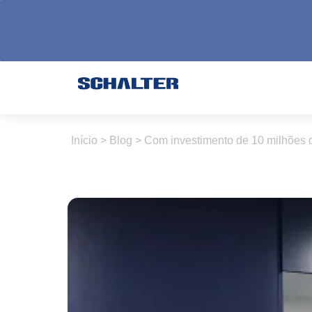
Início
>
Blog
>
Com investimento de 10 milhões d