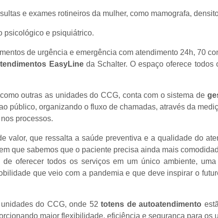
ultas e exames rotineiros da mulher, como mamografa, densitom
psicológico e psiquiátrico.
dimentos de urgência e emergência com atendimento 24h, 70 con
atendimentos EasyLine
da Schalter. O espaço oferece todos o
 como outras as unidades do CCG, conta com o sistema de
ge
o ao público, organizando o fluxo de chamadas, através da medi
 nos processos.
 valor, que ressalta a saúde preventiva e a qualidade do aten
m que sabemos que o paciente precisa ainda mais comodidade 
de oferecer todos os serviços em um único ambiente, uma c
ilidade que veio com a pandemia e que deve inspirar o futuro
8 unidades do CCG, onde 52
totens de autoatendimento
est
cionando maior flexibilidade, eficiência e segurança para os u