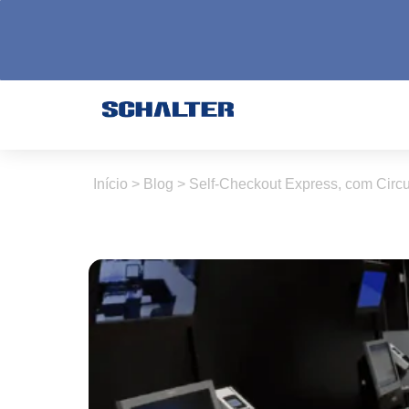
Início
>
Blog
>
Self-Checkout Express, com Circ