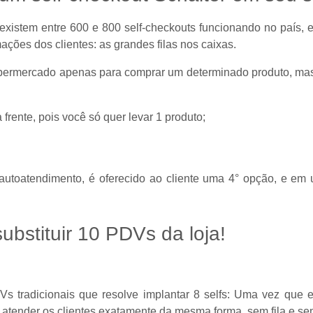
 existem entre 600 e 800 self-checkouts funcionando no país,
ções dos clientes: as grandes filas nos caixas.
upermercado apenas para comprar um determinado produto, mas 
frente, pois você só quer levar 1 produto;
toatendimento, é oferecido ao cliente uma 4° opção, e em 
ubstituir 10 PDVs da loja!
tradicionais que resolve implantar 8 selfs: Uma vez que e
 atender os clientes exatamente da mesma forma, sem fila e sem