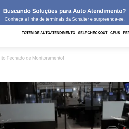
Buscando Soluções para Auto Atendimento?
Conheça a linha de
terminais da
Schalter e surpreenda-se.
TOTEM DE AUTOATENDIMENTO
SELF CHECKOUT
CPUS
PE
uito Fechado de Monitoramento!