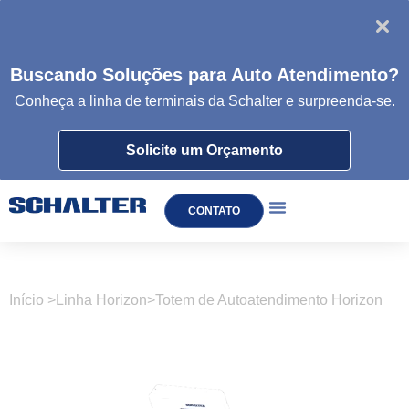
Buscando Soluções para Auto Atendimento?
Conheça a linha de
terminais da
Schalter e surpreenda-se.
Solicite um Orçamento
CONTATO
TOTEM DE AUTOATENDIMENTO
Início >
Linha Horizon
>
Totem de Autoatendimento Horizon