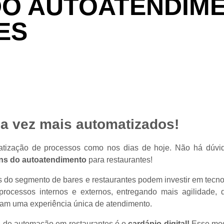
DO AUTOATENDIM
ES
da vez mais automatizados!
atização de processos como nos dias de hoje. Não há dúvi
ns do autoatendimento
para restaurantes!
s do segmento de bares e restaurantes podem investir em tecn
rocessos internos e externos, entregando mais agilidade, 
ham uma experiência única de atendimento.
 de automação em restaurantes é o
cardápio digital!
Esse moda