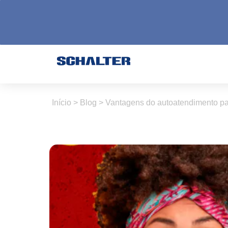
Início
>
Blog
>
Vantagens do autoatendimento pa