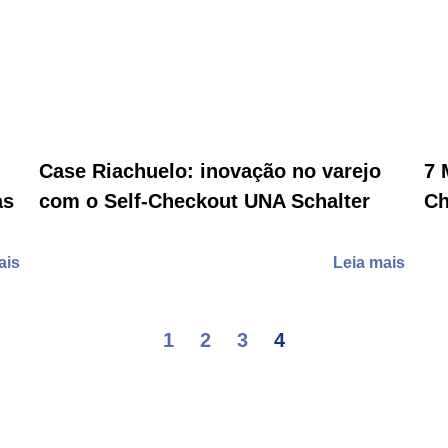
Case Riachuelo: inovação no varejo
7 
as
com o Self-Checkout UNA Schalter
Ch
ais
Leia mais
1
2
3
4