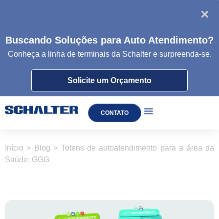
Buscando Soluções para Auto Atendimento?
Conheça a linha de
terminais da
Schalter e surpreenda-se.
Solicite um Orçamento
CONTATO
TOTEM DE AUTOATENDIMENTO
Início
>
Blog
>
Totens de autoatendimento para a área da
Saúde: GGG