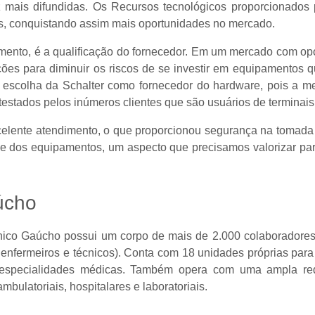
 mais difundidas. Os Recursos tecnológicos proporcionados 
s, conquistando assim mais oportunidades no mercado.
imento, é a qualificação do fornecedor. Em um mercado com op
opções para diminuir os riscos de se investir em equipamento
a a escolha da Schalter como fornecedor do hardware, pois a
estados pelos inúmeros clientes que são usuários de terminai
elente atendimento, o que proporcionou segurança na tomada
de dos equipamentos, um aspecto que precisamos valorizar pa
úcho
ínico Gaúcho possui um corpo de mais de 2.000 colaboradore
, enfermeiros e técnicos). Conta com 18 unidades próprias para
especialidades médicas. Também opera com uma ampla red
mbulatoriais, hospitalares e laboratoriais.