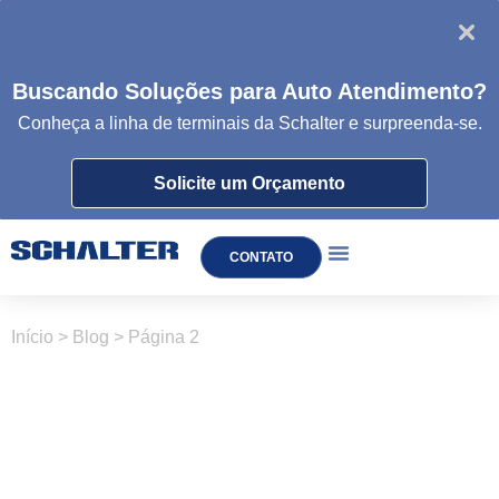
Buscando Soluções para Auto Atendimento?
Conheça a linha de
terminais da
Schalter e surpreenda-se.
Solicite um Orçamento
CONTATO
TOTEM DE AUTOATENDIMENTO
Início
>
Blog
>
Página 2